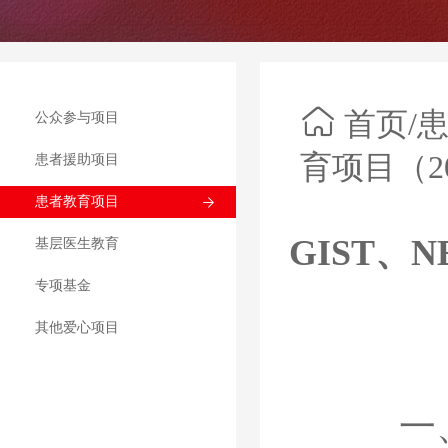
首页
/
公众参与项目
育项目（201
患者援助项目
患者教育项目
GIST、
基层医生教育
专项基金
其他爱心项目
一、