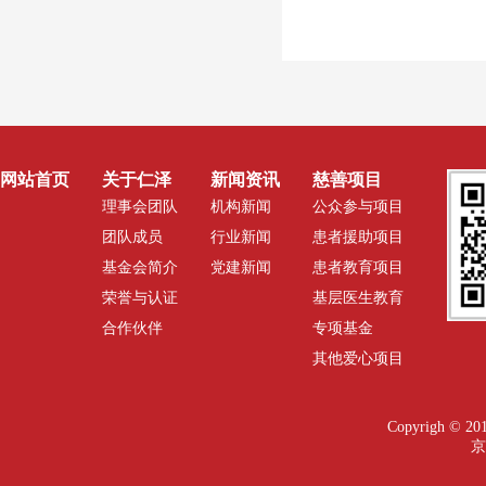
网站首页
关于仁泽
新闻资讯
慈善项目
理事会团队
机构新闻
公众参与项目
团队成员
行业新闻
患者援助项目
基金会简介
党建新闻
患者教育项目
荣誉与认证
基层医生教育
合作伙伴
专项基金
其他爱心项目
Copyrigh 
京