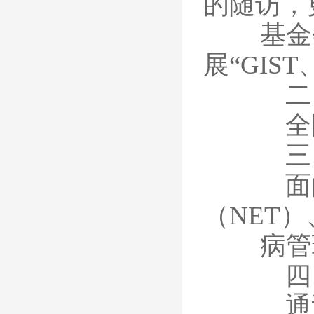
的随访，
基金会
展“GIS
二、
全国
三
面向胃肠
（NET
病管理
四、项
通过持