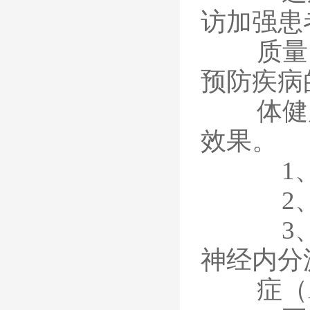
访加强患
质量，
预防疾病
体健康
效果。
1、 开展
2、 覆
3、 受
神经内分
症
（