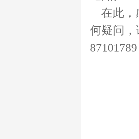
在此，
何疑问，
87101