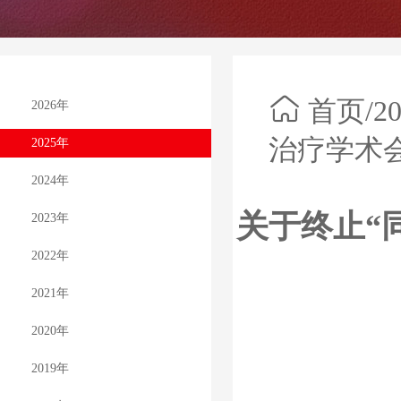
首页
/
2
2026年
治疗学术
2025年
2024年
关于终止“
2023年
2022年
2021年
2020年
2019年