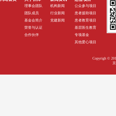
理事会团队
机构新闻
公众参与项目
团队成员
行业新闻
患者援助项目
基金会简介
党建新闻
患者教育项目
荣誉与认证
基层医生教育
合作伙伴
专项基金
其他爱心项目
Copyrigh 
京