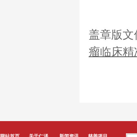
盖章版文
瘤临床精
网站首页
关于仁泽
新闻资讯
慈善项目