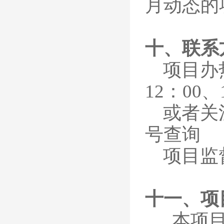
月动态的
十、联系
项目办
12：00、
或者关
号查询
项目监督投
十一、项
本项目