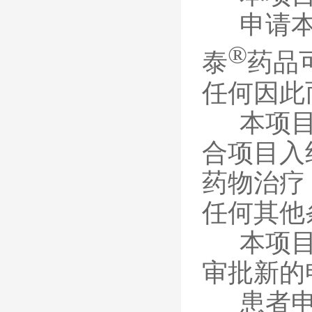
申请本
®
泰
药品
任何因此
本项目
合项目入
药物治疗
任何其他
本项目
审批新的
患者申