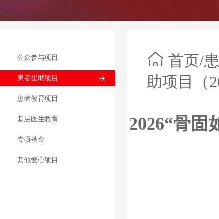
首页
/
公众参与项目
助项目（20
患者援助项目
患者教育项目
2026“骨
基层医生教育
专项基金
其他爱心项目