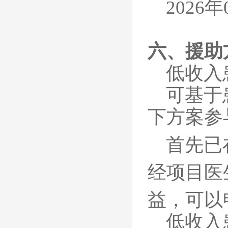
202
六、援助
低收入
可基于
下方案参
首先已
经项目医
益，可以
低收入